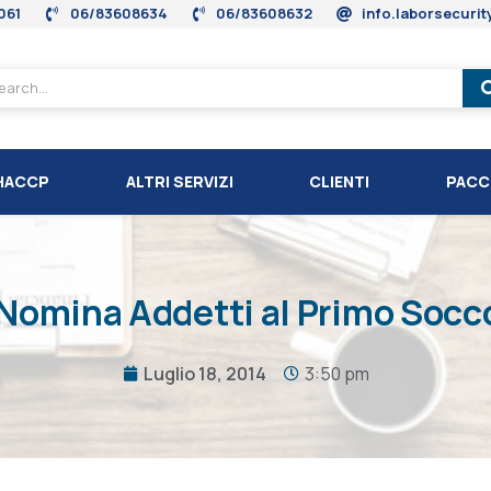
061
06/83608634
06/83608632
info.laborsecuri
HACCP
ALTRI SERVIZI
CLIENTI
PACC
 Nomina Addetti al Primo Socc
Luglio 18, 2014
3:50 pm