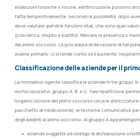
esalazioni tossiche e nocive, elettrocuzione possono anc
fatta tempestivamente, secondo le possibilità, dopo ave
deve valutare quindi le funzioni vitali, che sono quei valori
(coscienza, respiro e battito). Rilevare la presenza o meno
del primo soccorso. La procedura di rilevazione di tali pa
esame primario: ci si rende conto se il paziente “respira/no
Classificazione delle aziende per il pri
La normativa vigente classifica le aziende in tre gruppi, in b
rischio lavorativi: gruppo A, B, e C. Tale ripartizione per
l’organizzazione del primo soccorso circa le attrezzatur
pacchetto di medicazione), le tecniche comunicative per me
degli addetti al primo soccorso. Al gruppo A appartengon
aziende soggette ad obbligo di dichiarazione o notif