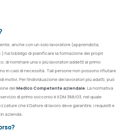
?
irigente, anche con un solo lavoratore (apprendista,
) ha l’obbligo di pianificare la formazione dei propri
ico, di nominare una o più lavoratori addetti al primo
o in casi di necessità. Tali persone non possono rifiutare
idi motivi. Per l’individuazione dei lavoratori più adatti, può
zione del
Medico Competente aziendale
. La normativa
l servizio di primo soccorso è il DM 388/03, nel quale
zzature che il Datore di lavoro deve garantire, i requisiti e
 in azienda.
corso?