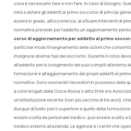
cosa è necessario fare e non fare, in caso di bisogno. Que
mira a dotare gli addetti al primo soccorso di principi gene
essere in grado, all’occorrenza, di attuare interventi di p
normativa prevede per l’addetto un aggiornamento period
corso di aggiornamento per addetto al primo soccor
particolar modo l’insegnamento delle azioni che consentono d
insegna le diverse fasi del soccorso. Durante il corso dev
all’addetto per lo svolgimento dei suoi compiti all’intern
formazione e all’aggiornamento dei propri addetti al primo
normativa. Sono esonerati i lavoratori in possesso della q
a corsi erogati dalla Croce Rossa o altro Ente e/o Associazi
un’attestazione recente (non più vecchia di tre anni), ch
dunque di livello pari o superiore a quello della formazio
essere svolta da personale medico: può essere scelto a t
medico esterno all’azienda. Le agenzie e i centri che opera