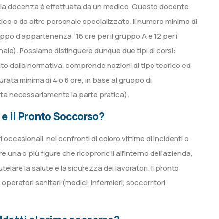
la docenza è effettuata da un medico. Questo docente
ico o da altro personale specializzato. Il numero minimo di
uppo d’appartenenza: 16 ore per il gruppo A e 12 per i
nale). Possiamo distinguere dunque due tipi di corsi:
to dalla normativa, comprende nozioni di tipo teorico ed
ata minima di 4 o 6 ore, in base al gruppo di
lta necessariamente la parte pratica).
o e il Pronto Soccorso?
occasionali, nei confronti di coloro vittime di incidenti o
e una o più figure che ricoprono il all’interno dell’azienda,
lare la salute e la sicurezza dei lavoratori. Il pronto
peratori sanitari (medici, infermieri, soccorritori