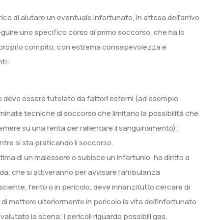
co di aiutare un eventuale infortunato, in attesa dell’arrivo
eguire uno specifico corso di primo soccorso, che ha lo
 il proprio compito, con estrema consapevolezza e
ti:
che deve essere tutelato da fattori esterni (ad esempio
rminate tecniche di soccorso che limitano la possibilità che
emere su una ferita per rallentare il sanguinamento);
ntre si sta praticando il soccorso.
ima di un malessere o subisce un infortunio, ha diritto a
nda, che si attiveranno per avvisare l’ambulanza
ciente, ferito o in pericolo, deve innanzitutto cercare di
i mettere ulteriormente in pericolo la vita dell’infortunato
alutato la scena; i pericoli riguardo possibili gas,