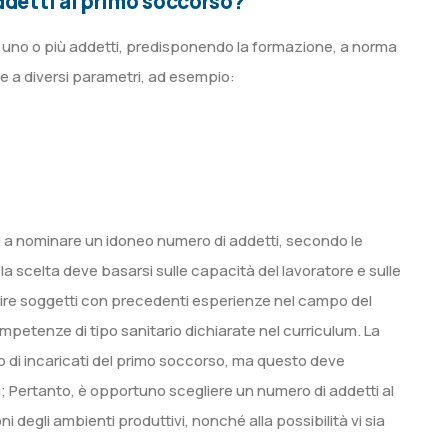
ddetti al primo soccorso?
i uno o più addetti, predisponendo la formazione, a norma
ase a diversi parametri, ad esempio:
vi e a nominare un idoneo numero di addetti, secondo le
a scelta deve basarsi sulle capacità del lavoratore e sulle
ire soggetti con precedenti esperienze nel campo del
petenze di tipo sanitario dichiarate nel curriculum. La
ro di incaricati del primo soccorso, ma questo deve
nda; Pertanto, è opportuno scegliere un numero di addetti al
degli ambienti produttivi, nonché alla possibilità vi sia