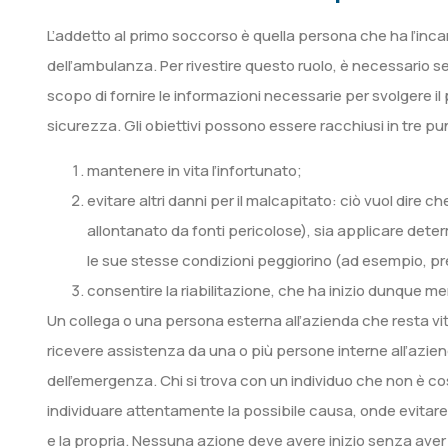
L’addetto al primo soccorso è quella persona che ha l’incari
dell’ambulanza. Per rivestire questo ruolo, è necessario s
scopo di fornire le informazioni necessarie per svolgere
sicurezza. Gli obiettivi possono essere racchiusi in tre pun
mantenere in vita l’infortunato;
evitare altri danni per il malcapitato: ciò vuol dire 
allontanato da fonti pericolose), sia applicare dete
le sue stesse condizioni peggiorino (ad esempio, pr
consentire la riabilitazione, che ha inizio dunque me
Un collega o una persona esterna all’azienda che resta vitt
ricevere assistenza da una o più persone interne all’azie
dell’emergenza. Chi si trova con un individuo che non è cos
individuare attentamente la possibile causa, onde evitare d
e la propria. Nessuna azione deve avere inizio senza aver v