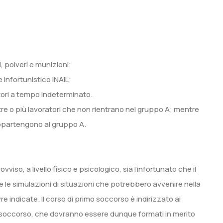
 polveri e munizioni;
 infortunistico INAIL;
tori a tempo indeterminato.
tre o più lavoratori che non rientrano nel gruppo A; mentre
appartengono al gruppo A.
viso, a livello fisico e psicologico, sia l’infortunato che il
 le simulazioni di situazioni che potrebbero avvenire nella
vre indicate. Il corso di primo soccorso è indirizzato ai
rimo soccorso, che dovranno essere dunque formati in merito