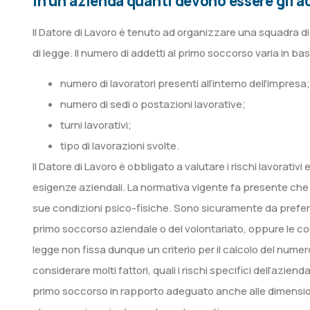
In un’azienda quanti devono essere gli a
Il Datore di Lavoro è tenuto ad organizzare una squadra d
di legge. Il numero di addetti al primo soccorso varia in b
numero di lavoratori presenti all’interno dell’impresa;
numero di sedi o postazioni lavorative;
turni lavorativi;
tipo di lavorazioni svolte.
Il Datore di Lavoro è obbligato a valutare i rischi lavorati
esigenze aziendali. La normativa vigente fa presente che l
sue condizioni psico-fisiche. Sono sicuramente da prefer
primo soccorso aziendale o del volontariato, oppure le com
legge non fissa dunque un criterio per il calcolo del nume
considerare molti fattori, quali i rischi specifici dell’azie
primo soccorso in rapporto adeguato anche alle dimensioni 