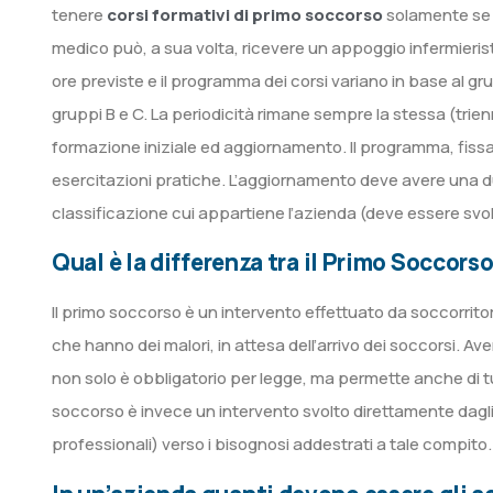
tenere
corsi formativi di primo soccorso
solamente se 
medico può, a sua volta, ricevere un appoggio infermierist
ore previste e il programma dei corsi variano in base al gr
gruppi B e C. La periodicità rimane sempre la stessa (trien
formazione iniziale ed aggiornamento. Il programma, fissa
esercitazioni pratiche. L’aggiornamento deve avere una dur
classificazione cui appartiene l’azienda (deve essere svo
Qu
al è la differenza tra il Primo Soccors
Il primo soccorso è un intervento effettuato da soccorritori 
che hanno dei malori, in attesa dell’arrivo dei soccorsi. Aver
non solo è obbligatorio per legge, ma permette anche di tute
soccorso è invece un intervento svolto direttamente dagli o
professionali) verso i bisognosi addestrati a tale compito.