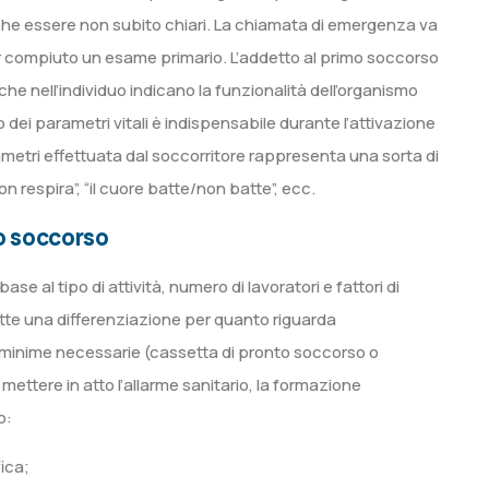
he essere non subito chiari. La chiamata di emergenza va
r compiuto un esame primario. L’addetto al primo soccorso
 che nell’individuo indicano la funzionalità dell’organismo
 dei parametri vitali è indispensabile durante l’attivazione
rametri effettuata dal soccorritore rappresenta una sorta di
n respira”, “il cuore batte/non batte”, ecc.
mo soccorso
ase al tipo di attività, numero di lavoratori e fattori di
mette una differenziazione per quanto riguarda
e minime necessarie (cassetta di pronto soccorso o
ttere in atto l’allarme sanitario, la formazione
o:
ica;