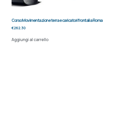
Corso Movimentazione terra e caricatori frontali a Roma
€
262.30
Aggiungi al carrello