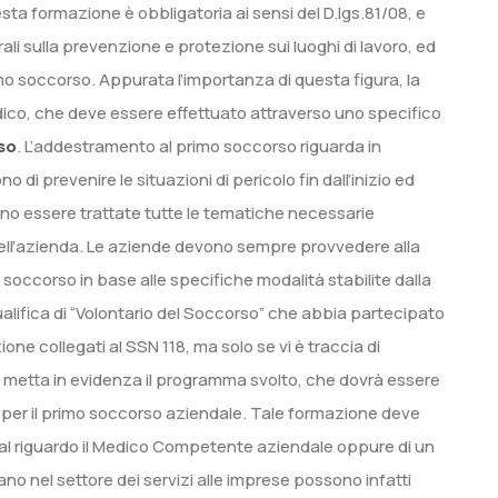
sta formazione è obbligatoria ai sensi del D.lgs.81/08, e
rali sulla prevenzione e protezione sui luoghi di lavoro, ed
rimo soccorso. Appurata l’importanza di questa figura, la
ico, che deve essere effettuato attraverso uno specifico
so
. L’addestramento al primo soccorso riguarda in
i prevenire le situazioni di pericolo fin dall’inizio ed
ono essere trattate tutte le tematiche necessarie
o dell’azienda. Le aziende devono sempre provvedere alla
 soccorso in base alle specifiche modalità stabilite dalla
ualifica di “Volontario del Soccorso” che abbia partecipato
one collegati al SSN 118, ma solo se vi è traccia di
e metta in evidenza il programma svolto, che dovrà essere
ne per il primo soccorso aziendale. Tale formazione deve
al riguardo il Medico Competente aziendale oppure di un
no nel settore dei servizi alle imprese possono infatti