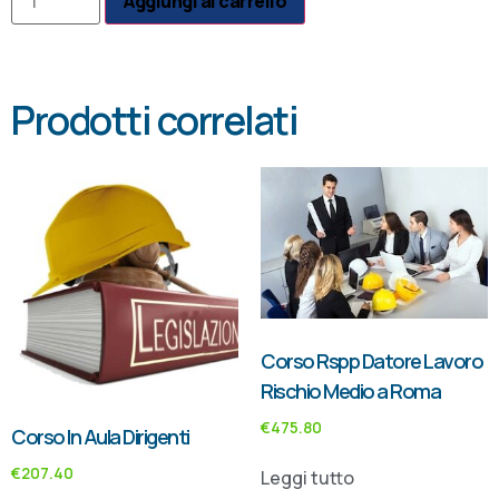
Aggiungi al carrello
Prodotti correlati
Corso Rspp Datore Lavoro
Rischio Medio a Roma
€
475.80
Corso In Aula Dirigenti
€
207.40
Leggi tutto