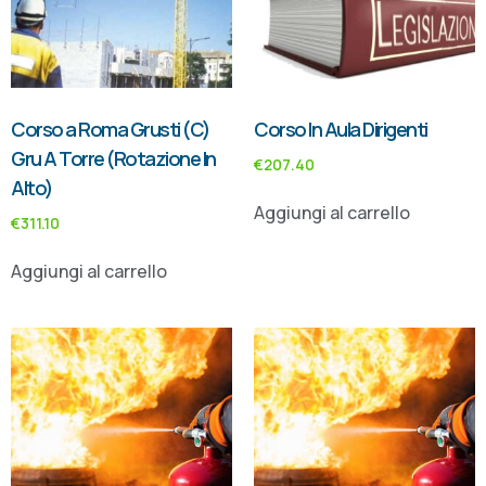
Corso a Roma Grusti (C)
Corso In Aula Dirigenti
Gru A Torre (Rotazione In
€
207.40
Alto)
Aggiungi al carrello
€
311.10
Aggiungi al carrello