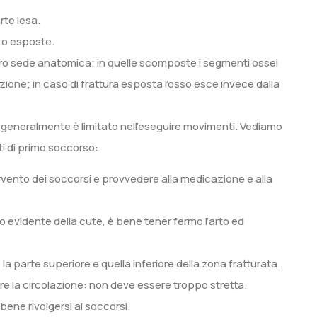
rte lesa.
 o esposte.
loro sede anatomica; in quelle scomposte i segmenti ossei
izione; in caso di frattura esposta l’osso esce invece dalla
e e generalmente è limitato nell’eseguire movimenti. Vediamo
ti di primo soccorso:
ervento dei soccorsi e provvedere alla medicazione e alla
glio evidente della cute, è bene tener fermo l’arto ed
la parte superiore e quella inferiore della zona fratturata.
re la circolazione: non deve essere troppo stretta.
 bene rivolgersi ai soccorsi.