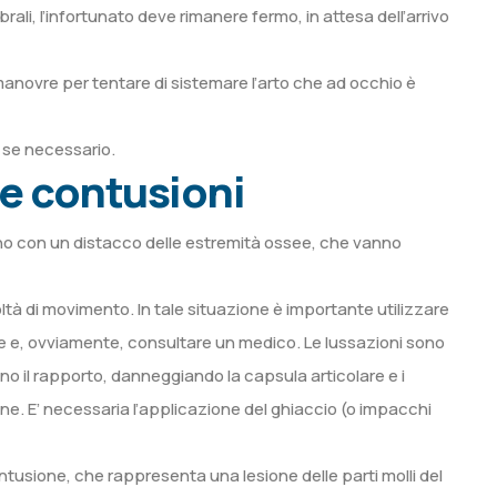
brali, l’infortunato deve rimanere fermo, in attesa dell’arrivo
manovre per tentare di sistemare l’arto che ad occhio è
o se necessario.
 e contusioni
stano con un distacco delle estremità ossee, che vanno
oltà di movimento. In tale situazione è importante utilizzare
ne e, ovviamente, consultare un medico. Le lussazioni sono
dono il rapporto, danneggiando la capsula articolare e i
one. E’ necessaria l’applicazione del ghiaccio (o impacchi
ntusione, che rappresenta una lesione delle parti molli del