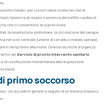
ta.
spositivi medici, per cui non viene svolta nei casi di
mpio l’assenza di respiro o assenza del battito cardiaco).
aniche che ci consentono di sopravvivere.
tali: la respirazione polmonare, la circolazione del sangue
tema nervoso centrale (unione di cervello e midollo spinale).
are in tempi brevi alla morte. Diverse tecniche d’urgenza
’arrivo del
Servizio di pronto intervento sanitario
cca (in sostituzione momentanea alla respirazione
ircolare).
 di primo soccorso
n osso; ciò accade in genere a seguito di un trauma (classico
ie: