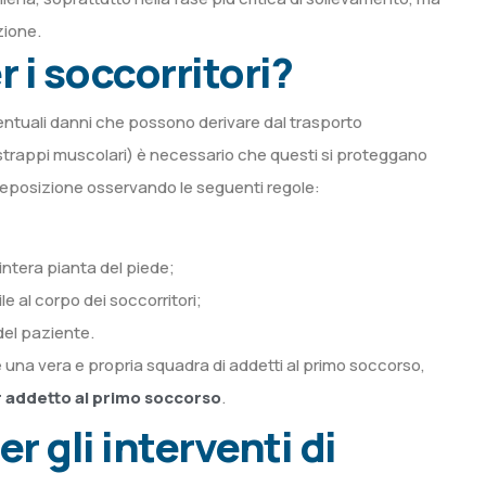
zione.
 i soccorritori?
ventuali danni che possono derivare dal trasporto
, strappi muscolari) è necessario che questi si proteggano
a deposizione osservando le seguenti regole:
intera pianta del piede;
le al corpo dei soccorritori;
del paziente.
re una vera e propria squadra di addetti al primo soccorso,
r addetto al primo soccorso
.
 gli interventi di