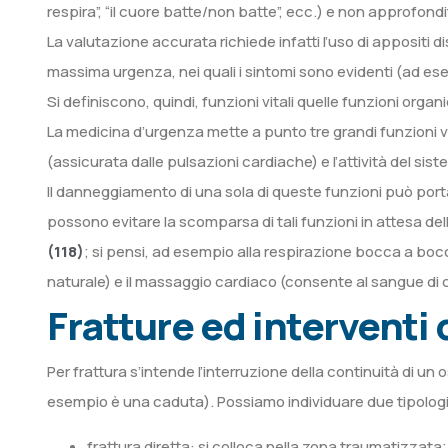
respira”, “il cuore batte/non batte”, ecc.) e non approfondi
La valutazione accurata richiede infatti l’uso di appositi di
massima urgenza, nei quali i sintomi sono evidenti (ad ese
Si definiscono, quindi, funzioni vitali quelle funzioni org
La medicina d’urgenza mette a punto tre grandi funzioni vi
(assicurata dalle pulsazioni cardiache) e l’attività del sis
Il danneggiamento di una sola di queste funzioni può port
possono evitare la scomparsa di tali funzioni in attesa dell
(118)
; si pensi, ad esempio alla respirazione bocca a bo
naturale) e il massaggio cardiaco (consente al sangue di c
Fratture ed interventi
Per frattura s’intende l’interruzione della continuità di u
esempio è una caduta). Possiamo individuare due tipolog
frattura diretta: si colloca nella zona traumatizzata;