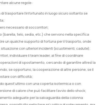
entare alcune regole:
di trasportare l’infortunato in luogo sicuro soltanto se
ta;
ero necessario di soccorritori;
rto (barella, telo, sedia, etc.) che servono nella specifica
tire un qualche supporto di fortuna per il trasporto, onde
situazione con ulteriori incidenti (scuotimenti, cadute);
ori, individuare il team leader, al fine di coordinare
 operazioni di spostamento, cercando di garantire altresì la
dendo, se opportuno, la cooperazione di altre persone, se il
ostare con difficoltà;
endo quest’ultimo con una coperta isotermica o con
persione di calore che può facilitare l’avvio dello shock;
evamento adeguate per la salvaguardia della colonna
hiena, soprattutto nella fase più critica di sollevamento, ma