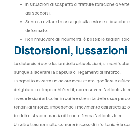
In situazioni di sospetto di fratture toraciche o verte
dei soccorsi.
Sono da evitare i massaggi sulla lesione o brusche 
deformato.
Non rimuovere gli indumenti: è possibile tagliarli sol
Distorsioni, lussazioni
Le distorsioni sono lesioni delle articolazioni; si manife
dunque a lacerare la capsula o i legamenti di rinforzo.
Il soggetto avverte un dolore localizzato, gonfiore e diffic
del ghiaccio o impacchi freddi, non muovere l’articolazio
invece lesioni articolari in cui le estremità delle ossa per
tendini di rinforzo, impedendo il movimento dell’articolazi
freddi) e si raccomanda di tenere ferma l’articolazione.
Un altro trauma molto comune in caso di infortunio è la co