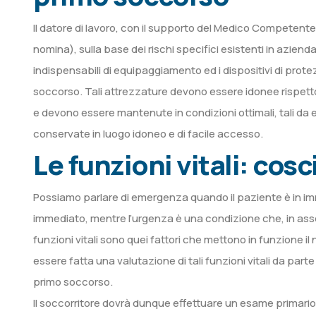
Il datore di lavoro, con il supporto del Medico Competente 
nomina), sulla base dei rischi specifici esistenti in azien
indispensabili di equipaggiamento ed i dispositivi di protez
soccorso. Tali attrezzature devono essere idonee rispetto a
e devono essere mantenute in condizioni ottimali, tali da e
conservate in luogo idoneo e di facile accesso.
Le funzioni vitali: cosc
Possiamo parlare di emergenza quando il paziente è in imm
immediato, mentre l’urgenza è una condizione che, in asse
funzioni vitali sono quei fattori che mettono in funzione i
essere fatta una valutazione di tali funzioni vitali da parte
primo soccorso.
Il soccorritore dovrà dunque effettuare un esame primario