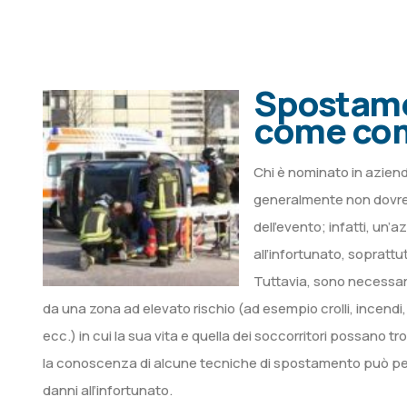
Spostame
come com
Chi è nominato in azienda
generalmente non dovreb
dell’evento; infatti, un
all’infortunato, soprattu
Tuttavia, sono necessar
da una zona ad elevato rischio (ad esempio crolli, incendi, g
ecc.) in cui la sua vita e quella dei soccorritori possano tr
la conoscenza di alcune tecniche di spostamento può per
danni all’infortunato.