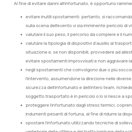
Al fine di evitare danni all’infortunato, è opportuno ramm
evitare inutili spostamenti: pertanto, si raccomanda 
sulla scena dell’evento vi sia imminente pericolo di vi
valutare il suo peso, il percorso da compiere e il num
valutare la tipologia di dispositivi d’ausilio al traspo
situazione e, se non disponibili, provvedere ad alles
evitare spostamenti improvvisati e non aggravare la 
negli spostamenti che coinvolgono due o più soccorrit
l’intervento, assumendone la direzione nelle diverse
sicurezza dell’infortunato e dell’intero team, richie
soggetto trasportato è in pericolo o lo si riesce a sp
proteggere l’infortunato dagli stress termici, copr
indumenti pesanti di fortuna, al fine di ridurre la dis
spostare l’infortunato utilizzando tecniche di soll
vertebrale della vittima e del tratto lombare della sc