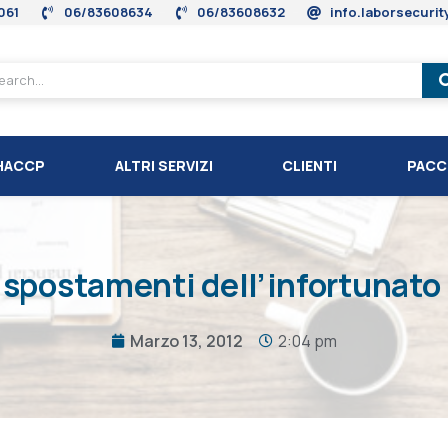
061
06/83608634
06/83608632
info.laborsecuri
HACCP
ALTRI SERVIZI
CLIENTI
PACC
 spostamenti dell’infortunato
Marzo 13, 2012
2:04 pm