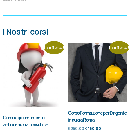
I Nostri corsi
In offerta!
In offerta!
Corso Formazione per Dirigente
Corso aggiornamento
in aula a Roma
antincendio alto rischio –
€
250.00
€
160.00