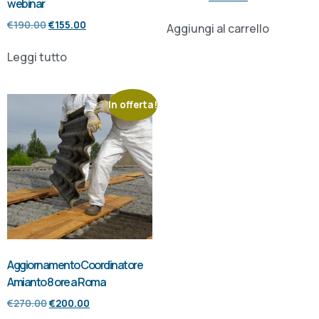
webinar
€
190.00
€
155.00
Aggiungi al carrello
Leggi tutto
In offerta!
Aggiornamento Coordinatore
Amianto 8 ore a Roma
€
270.00
€
200.00