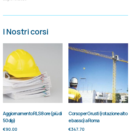
I Nostri corsi
Aggiornamento RLS 8 ore (più di
Corso per Grusti (rotazione alto
50 dip)
e basso) a Roma
€
90.00
€
347.70