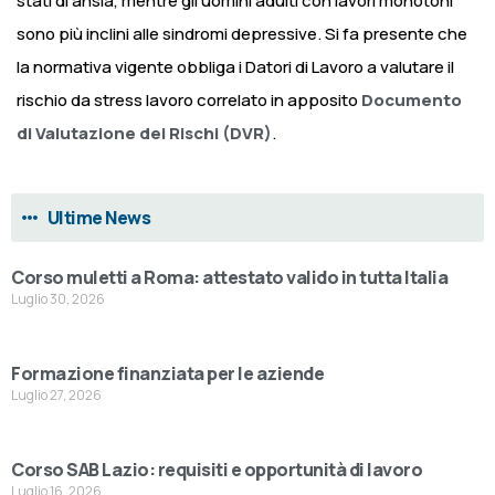
stati di ansia, mentre gli uomini adulti con lavori monotoni
sono più inclini alle sindromi depressive.
Si fa presente che
la normativa vigente obbliga i Datori di Lavoro a valutare il
rischio da stress lavoro correlato in apposito
Documento
di Valutazione dei Rischi (DVR)
.
Ultime News
Corso muletti a Roma: attestato valido in tutta Italia
Luglio 30, 2026
Formazione finanziata per le aziende
Luglio 27, 2026
Corso SAB Lazio: requisiti e opportunità di lavoro
Luglio 16, 2026