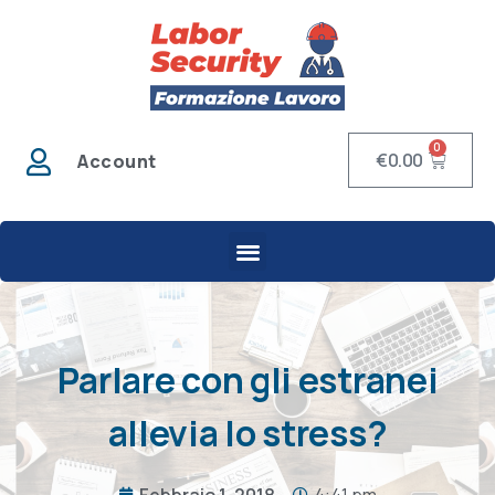
0
€
0.00
Account
Parlare con gli estranei
allevia lo stress?
Febbraio 1, 2018
4:41 pm