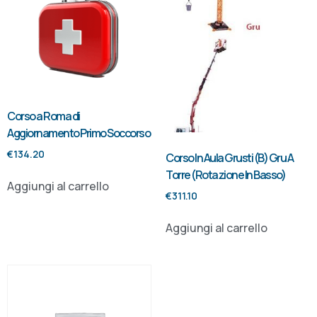
Corso a Roma di
Aggiornamento Primo Soccorso
€
134.20
Corso In Aula Grusti (B) Gru A
Torre (Rotazione In Basso)
Aggiungi al carrello
€
311.10
Aggiungi al carrello