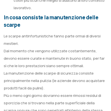
colori più scuri che meglio si adattino al loro contesto
lavorativo.
In cosa consiste la manutenzione delle
scarpe
Le scarpe antinfortunistiche fanno parte ormai di diversi
mestieri.
Dal momento che vengono utilizzate costantemente,
devono essere curate e mantenute in buono stato, per far
sì che le loro prestazioni siano sempre ottimali.
La manutenzione delle scarpe di sicurezza consiste
principalmente nella pulizia (le aziende devono acquistare
prodotti facili da pulire).
Più o meno ogni giorno dovranno essere rimossi residui di
sporcizia che si trovano nella parte superficiale della
scarpa oppure che sono penetrati all’interno della stessa