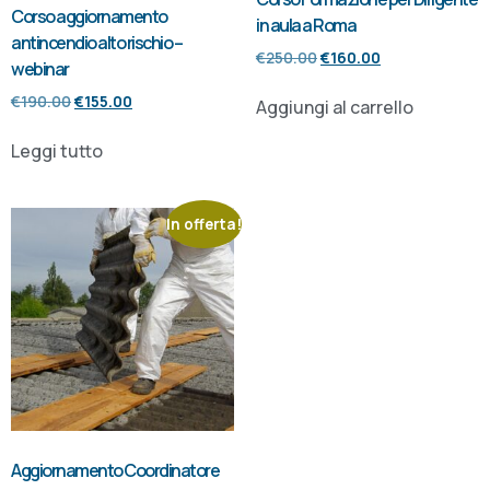
Corso aggiornamento
in aula a Roma
antincendio alto rischio –
€
250.00
€
160.00
webinar
€
190.00
€
155.00
Aggiungi al carrello
Leggi tutto
In offerta!
Aggiornamento Coordinatore