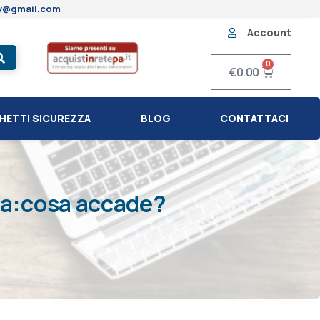
ty@gmail.com
Account
0
€
0.00
HETTI SICUREZZA
BLOG
CONTATTACI
asa:cosa accade?