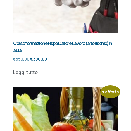
Corso formazione Rspp Datore Lavoro (alto rischio) in
aula
€
550.00
€
390.00
Leggi tutto
In offerta!