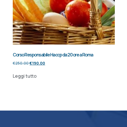
Corso Responsabile Haccp da 20 ore a Roma
€
250.00
€
190.00
Leggi tutto