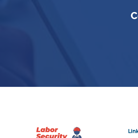
C
Link