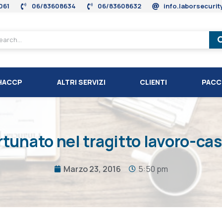
061
06/83608634
06/83608632
info.laborsecuri
HACCP
ALTRI SERVIZI
CLIENTI
PACC
rtunato nel tragitto lavoro-c
Marzo 23, 2016
5:50 pm