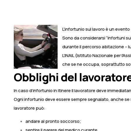
L’infortunio sul lavoro è un evento 
Sono da considerarsi “infortuni sul 
durante il percorso abitazione – l
L’INAIL
(Istituto Nazionale per l’Ass
che se ne occupa, soprattutto sott
Obblighi del lavorator
In caso d’infortunio in itinere il lavoratore deve immediata
Ogni infortunio deve essere sempre segnalato, anche se si trat
lavoratore può:
andare al pronto soccorso;
sentire il parere del medico curante.