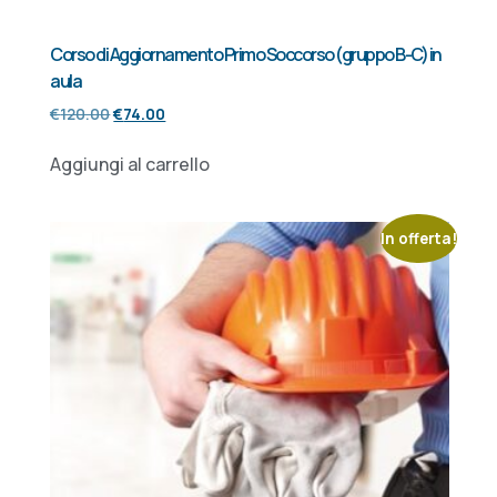
Corso di Aggiornamento Primo Soccorso (gruppo B-C) in
aula
€
120.00
€
74.00
Aggiungi al carrello
In offerta!