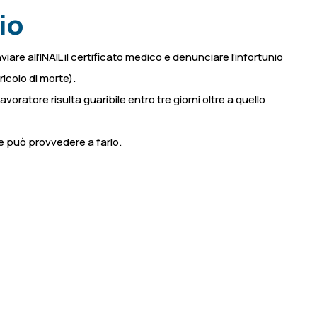
io
iare all’INAIL il certificato medico e denunciare l’infortunio
ricolo di morte).
voratore risulta guaribile entro tre giorni oltre a quello
ore può provvedere a farlo.