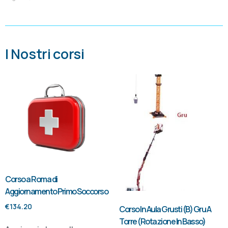
I Nostri corsi
Corso a Roma di
Aggiornamento Primo Soccorso
€
134.20
Corso In Aula Grusti (B) Gru A
Torre (Rotazione In Basso)