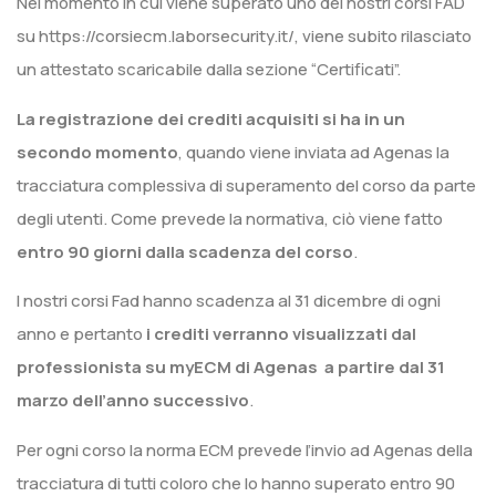
Nel momento in cui viene superato uno dei nostri corsi FAD
su https://corsiecm.laborsecurity.it/, viene subito rilasciato
un attestato scaricabile dalla sezione “Certificati”.
La registrazione dei crediti acquisiti si ha in un
secondo momento
, quando viene inviata ad Agenas la
tracciatura complessiva di superamento del corso da parte
degli utenti. Come prevede la normativa, ciò viene fatto
entro 90 giorni dalla scadenza del corso
.
I nostri corsi Fad hanno scadenza al 31 dicembre di ogni
anno e pertanto
i crediti verranno visualizzati dal
professionista su myECM di Agenas a partire dal 31
marzo dell’anno successivo
.
Per ogni corso la norma ECM prevede l’invio ad Agenas della
tracciatura di tutti coloro che lo hanno superato entro 90