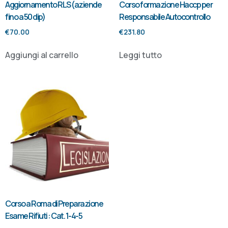
Aggiornamento RLS (aziende
Corso formazione Haccp per
fino a 50 dip)
Responsabile Autocontrollo
€
70.00
€
231.80
Aggiungi al carrello
Leggi tutto
Corso a Roma di Preparazione
Esame Rifiuti : Cat. 1-4-5