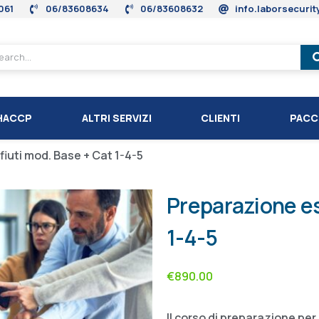
061
06/83608634
06/83608632
info.laborsecuri
HACCP
ALTRI SERVIZI
CLIENTI
PACC
iuti mod. Base + Cat 1-4-5
Preparazione es
1-4-5
€
890.00
Il corso di preparazione per