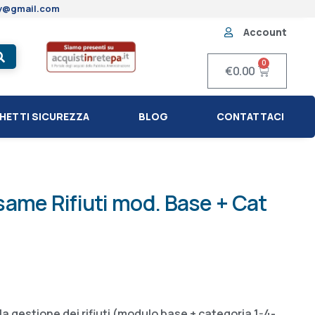
ty@gmail.com
Account
0
€
0.00
HETTI SICUREZZA
BLOG
CONTATTACI
ame Rifiuti mod. Base + Cat
 la gestione dei rifiuti (modulo base + categoria 1-4-