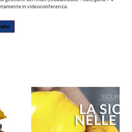
letamente in videoconferenza.
rello