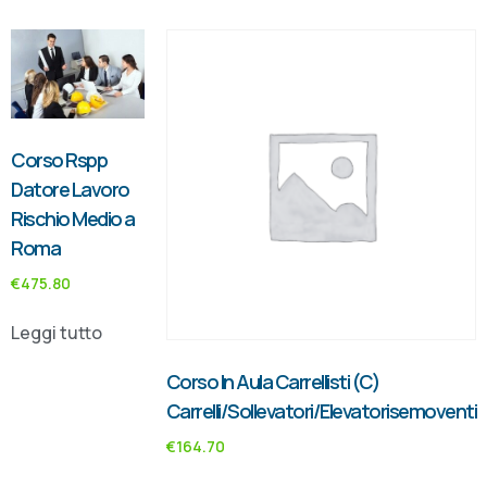
Corso Rspp
Datore Lavoro
Rischio Medio a
Roma
€
475.80
Leggi tutto
Corso In Aula Carrellisti (C)
Carrelli/Sollevatori/Elevatorisemoventi
€
164.70