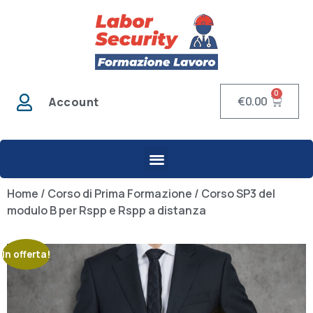
0
€
0.00
Account
Home
/
Corso di Prima Formazione
/ Corso SP3 del
modulo B per Rspp e Rspp a distanza
In offerta!