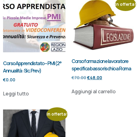
In offerta!
Corso formazione lavoratore
Corso Apprendistato – PMI (2°
specifica basso rischio a Roma
Annualità: Sic. Prev)
€
70.00
€
48.00
€
0.00
Aggiungi al carrello
Leggi tutto
In offerta!