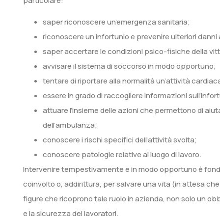
particolare:
saper riconoscere un’emergenza sanitaria;
riconoscere un infortunio e prevenire ulteriori danni 
saper accertare le condizioni psico-fisiche della vit
avvisare il sistema di soccorso in modo opportuno;
tentare di riportare alla normalità un’attività cardia
essere in grado di raccogliere informazioni sull’infor
attuare l’insieme delle azioni che permettono di aiuta
dell’ambulanza;
conoscere i rischi specifici dell’attività svolta;
conoscere patologie relative al luogo di lavoro.
Intervenire tempestivamente e in modo opportuno è fond
coinvolto o, addirittura, per salvare una vita (in attesa ch
figure che ricoprono tale ruolo in azienda, non solo un obb
e la sicurezza dei lavoratori.