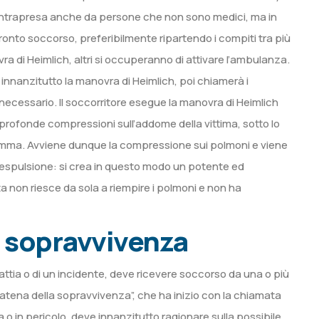
e intrapresa anche da persone che non sono medici, ma in
ronto soccorso, preferibilmente ripartendo i compiti tra più
a di Heimlich, altri si occuperanno di attivare l’ambulanza.
rà innanzitutto la manovra di Heimlich, poi chiamerà i
necessario. Il soccorritore esegue la manovra di Heimlich
profonde compressioni sull’addome della vittima, sotto lo
ramma. Avviene dunque la compressione sui polmoni e viene
l’espulsione: si crea in questo modo un potente ed
ta non riesce da sola a riempire i polmoni e non ha
 sopravvivenza
ttia o di un incidente, deve ricevere soccorso da una o più
atena della sopravvivenza”, che ha inizio con la chiamata
o in pericolo, deve innanzitutto ragionare sulla possibile