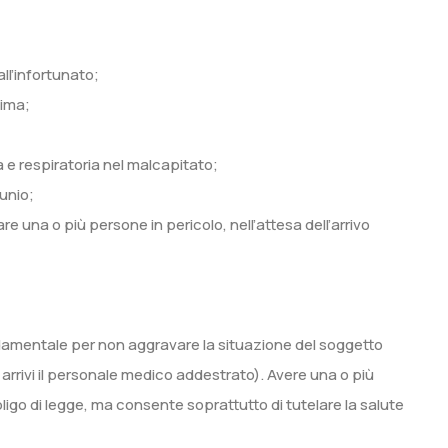
all’infortunato;
tima;
ca e respiratoria nel malcapitato;
tunio;
re una o più persone in pericolo, nell’attesa dell’arrivo
amentale per non aggravare la situazione del soggetto
e arrivi il personale medico addestrato). Avere una o più
ligo di legge, ma consente soprattutto di tutelare la salute