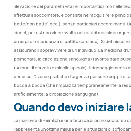
rilevazione dei parametri vitali è importantissimo nelle te
effettua il soccorritore, e consiste nell’acquisire le principa
batte/non batte”, ecc.), senza particolari accorgimenti. Un’
idonei, per cui non viene svolta nei casi di massima urge
di respiro o mancanza di battito cardiaco). Si definiscono,
assicurano il sopravvivere di un individuo. La medicina d’ur
polmonare, la circolazione sanguigna (favorita dalle pulsa
(unione di cervello e midollo spinale). Il danneggiamento 
decesso. Diverse pratiche d’urgenza possono supplire tali
bocca a bocca (che rimpiazza temporaneamente la respira
artificialmente la circolazione sanguigna).
Quando devo iniziare 
La manovra di Heimlich è una tecnica di primo soccorso da 
rappresenta un’ottima misura per le situazioni di soffoc