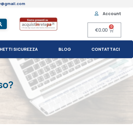
ty@gmail.com
Account
0
€
0.00
HETTI SICUREZZA
BLOG
CONTATTACI
rso?