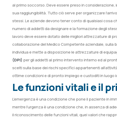
al primo soccorso. Deve essere preso in considerazione, inolt
sua raggiungibilità. Tutto ciò serve per organizzare l’arrivo
stessi. Le aziende devono tener conto di qualsiasi cosa ch
numero di addetti da designare e la formazione degli stessi, 
lavoro deve essere dotato delle migliori attrezzature di pr
collaborazione del Medico Competente aziendale, sulla base
individua e mette a disposizione le attrezzature di equip
(DPI)
per gli addetti al primo intervento interno ed al pro
scelti sulla base dei rischi specifici appartenenti all’atti
ottime condizioni e di pronto impiego e custoditi in luogo 
Le funzioni vitali e il 
L’emergenza è una condizione che pone il paziente in immi
mentre l’urgenza è una condizione che, in assenza di ade
il riconoscimento delle funzioni vitali, quei valori che rapp