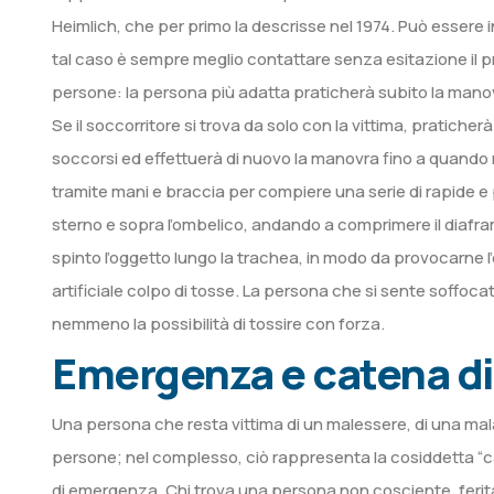
Heimlich, che per primo la descrisse nel 1974. Può esser
tal caso è sempre meglio contattare senza esitazione il p
persone: la persona più adatta praticherà subito la manovr
Se il soccorritore si trova da solo con la vittima, pratiche
soccorsi ed effettuerà di nuovo la manovra fino a quando 
tramite mani e braccia per compiere una serie di rapide e 
sterno e sopra l’ombelico, andando a comprimere il diaf
spinto l’oggetto lungo la trachea, in modo da provocarne 
artificiale colpo di tosse. La persona che si sente soffoca
nemmeno la possibilità di tossire con forza.
Emergenza e catena di
Una persona che resta vittima di un malessere, di una mala
persone; nel complesso, ciò rappresenta la cosiddetta “c
di emergenza. Chi trova una persona non cosciente, ferita 