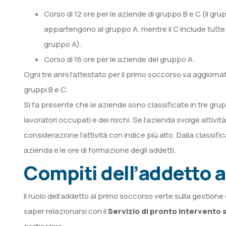
Corso di 12 ore per le aziende di gruppo B e C (il gru
appartengono al gruppo A, mentre il C include tutte
gruppo A).
Corso di 16 ore per le aziende del gruppo A.
Ogni tre anni l’attestato per il primo soccorso va aggiornat
gruppi B e C.
Si fa presente che le aziende sono classificate in tre grupp
lavoratori occupati e dei rischi. Se l’azienda svolge attivit
considerazione l’attività con indice più alto. Dalla classi
azienda e le ore di formazione degli addetti.
Compiti dell’addetto 
Il ruolo dell’addetto al primo soccorso verte sulla gesti
saper relazionarsi con il
Servizio di pronto intervento s