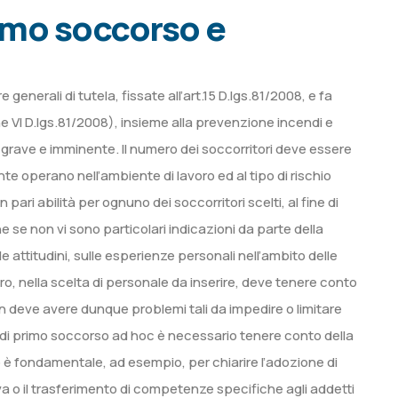
imo soccorso e
enerali di tutela, fissate all’art.15 D.lgs.81/2008, e fa
e VI D.lgs.81/2008), insieme alla prevenzione incendi e
lo grave e imminente. Il numero dei soccorritori deve essere
 operano nell’ambiente di lavoro ed al tipo di rischio
pari abilità per ognuno dei soccorritori scelti, al fine di
 se non vi sono particolari indicazioni da parte della
 attitudini, sulle esperienze personali nell’ambito delle
voro, nella scelta di personale da inserire, deve tenere conto
on deve avere dunque problemi tali da impedire o limitare
 di primo soccorso ad hoc è necessario tenere conto della
tto è fondamentale, ad esempio, per chiarire l’adozione di
ativa o il trasferimento di competenze specifiche agli addetti