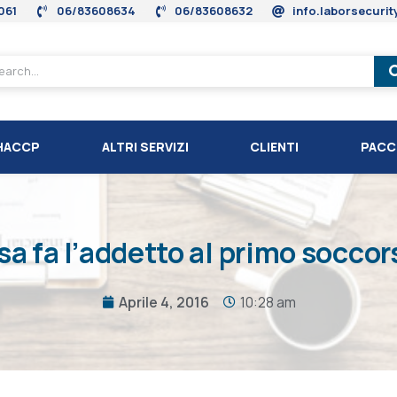
061
06/83608634
06/83608632
info.laborsecuri
HACCP
ALTRI SERVIZI
CLIENTI
PACC
a fa l’addetto al primo socco
Aprile 4, 2016
10:28 am