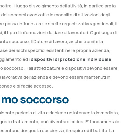
re, il luogo di svolgimento dell’attività, in particolare la
 dei soccorsi avanzati e le modalità di attivazioni degli
e possa influenzare le scelte organizzative/gestionali, il
il tipo di informazioni da dare ai lavoratori. Ogni luogo di
onto soccorso. Il Datore di Lavoro, anche tramite la
 dei rischi specifici esistenti nelle propria azienda,
aggiamento ed i
dispositivi di protezione individuale
nto soccorso. Tali attrezzature e dispositivi devono essere
vità lavorativa dell’azienda e devono essere mantenuti in
idoneo e di facile accesso.
primo soccorso
nente pericolo di vita e richiede un intervento immediato,
guato trattamento, può diventare critica. E’ fondamentale
resentano dunque la coscienza, il respiro ed il battito. La