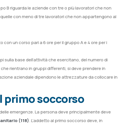
ppo B riguarda le aziende con tre o più lavoratori che non
 quelle con meno di tre lavoratori che non appartengono al
o con un corso pari a 6 ore per il gruppo A e 4 ore per i
i sulla base dell’attività che esercitano, del numero di
à che rientrano in gruppi differenti, si deve prendere in
ficazione aziendale dipendono le attrezzature da collocare in
al primo soccorso
one delle emergenze. La persona deve principalmente deve
anitario (118)
. L’addetto al primo soccorso deve, in