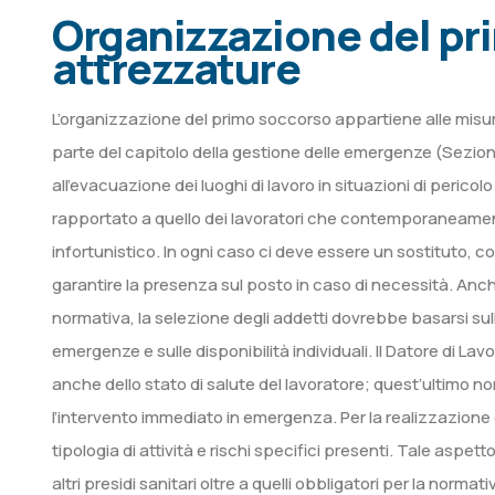
Organizzazione del pr
attrezzature
L’organizzazione del primo soccorso appartiene alle misure g
parte del capitolo della gestione delle emergenze (Sezion
all’evacuazione dei luoghi di lavoro in situazioni di perico
rapportato a quello dei lavoratori che contemporaneamente
infortunistico. In ogni caso ci deve essere un sostituto, con 
garantire la presenza sul posto in caso di necessità. Anche
normativa, la selezione degli addetti dovrebbe basarsi sulle
emergenze e sulle disponibilità individuali. Il Datore di La
anche dello stato di salute del lavoratore; quest’ultimo n
l’intervento immediato in emergenza. Per la realizzazione
tipologia di attività e rischi specifici presenti. Tale aspe
altri presidi sanitari oltre a quelli obbligatori per la norm