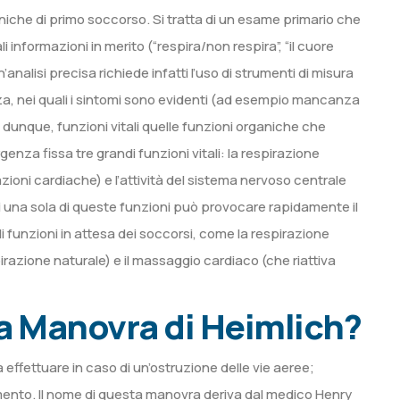
cniche di primo soccorso. Si tratta di un esame primario che
li informazioni in merito (“respira/non respira”, “il cuore
analisi precisa richiede infatti l’uso di strumenti di misura
nza, nei quali i sintomi sono evidenti (ad esempio mancanza
 dunque, funzioni vitali quelle funzioni organiche che
genza fissa tre grandi funzioni vitali: la respirazione
zioni cardiache) e l’attività del sistema nervoso centrale
di una sola di queste funzioni può provocare rapidamente il
 funzioni in attesa dei soccorsi, come la respirazione
zione naturale) e il massaggio cardiaco (che riattiva
la Manovra di Heimlich?
effettuare in caso di un’ostruzione delle vie aeree;
amento. Il nome di questa manovra deriva dal medico Henry