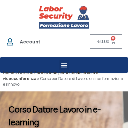
0
€
0.00
Account
Home
»
Corsi di Formazione per Aziende in aula e
videoconferenza
»
Corso per Datore di Lavoro online: formazione
e rinnovo
Corso Datore Lavoro in e-
learning