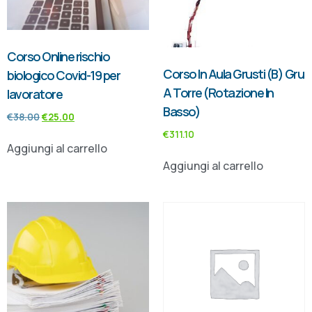
Corso Online rischio
Corso In Aula Grusti (B) Gru
biologico Covid-19 per
A Torre (Rotazione In
lavoratore
Basso)
€
38.00
€
25.00
€
311.10
Aggiungi al carrello
Aggiungi al carrello