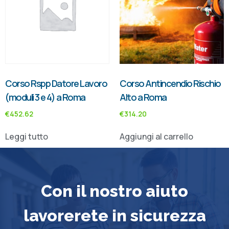
Corso Rspp Datore Lavoro
Corso Antincendio Rischio
(moduli 3 e 4) a Roma
Alto a Roma
€
452.62
€
314.20
Leggi tutto
Aggiungi al carrello
Con il nostro aiuto
lavorerete in sicurezza