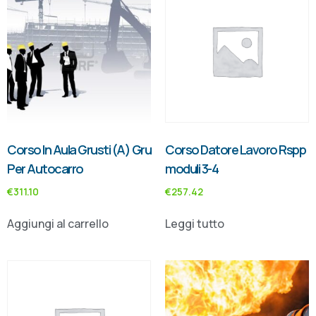
Corso In Aula Grusti (A) Gru
Corso Datore Lavoro Rspp
Per Autocarro
moduli 3-4
€
311.10
€
257.42
Aggiungi al carrello
Leggi tutto