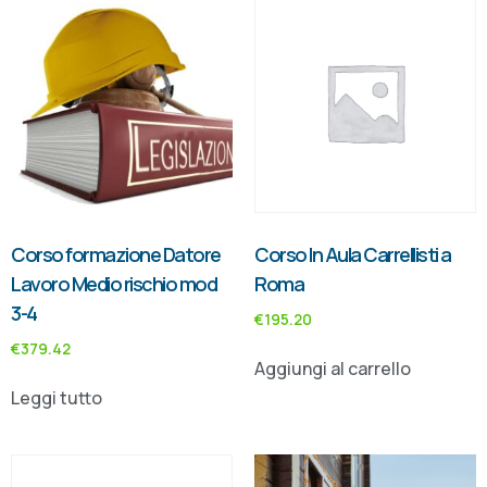
Corso formazione Datore
Corso In Aula Carrellisti a
Lavoro Medio rischio mod
Roma
3-4
€
195.20
€
379.42
Aggiungi al carrello
Leggi tutto