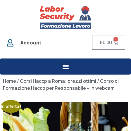
0
€
0.00
Account
Home
/
Corsi Haccp a Roma: prezzi ottimi
/ Corso di
Formazione Haccp per Responsabile – in webcam
In offerta!