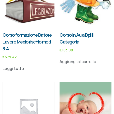
Corso formazione Datore
Corso In Aula Dpi III
Lavoro Medio rischio mod
Categoria
3-4
€
183.00
€
379.42
Aggiungi al carrello
Leggi tutto