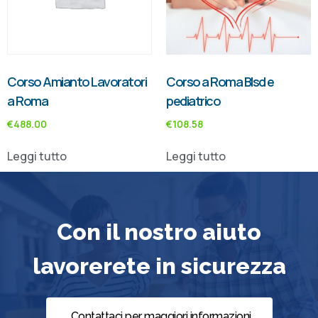
Corso Amianto Lavoratori
Corso a Roma Blsd e
a Roma
pediatrico
€
488.00
€
108.58
Leggi tutto
Leggi tutto
Con il nostro aiuto
lavorerete in sicurezza
Contattaci per maggiori informazioni