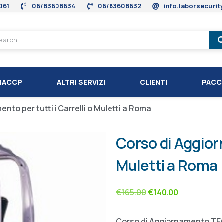
061
06/83608634
06/83608632
info.laborsecuri
HACCP
ALTRI SERVIZI
CLIENTI
PACC
nto per tutti i Carrelli o Muletti a Roma
Corso di Aggiorn
Muletti a Roma
€
165.00
€
140.00
Corso di Aggiornamento TE