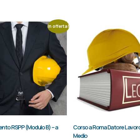
In offerta!
nto RSPP (Modulo B) – a
Corso a Roma Datore Lavoro
Medio