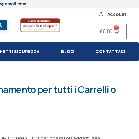
ty@gmail.com
Account
0
€
0.00
HETTI SICUREZZA
BLOG
CONTATTACI
amento per tutti i Carrelli o
ORICO/PRATICO per operatori addetti alla