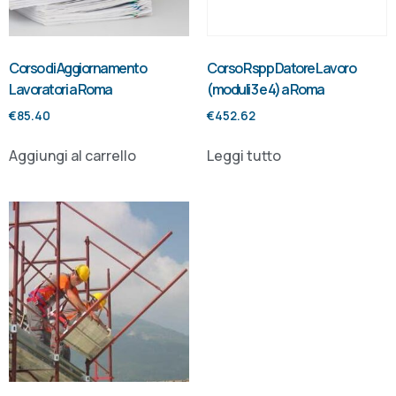
Corso di Aggiornamento
Corso Rspp Datore Lavoro
Lavoratori a Roma
(moduli 3 e 4) a Roma
€
85.40
€
452.62
Aggiungi al carrello
Leggi tutto