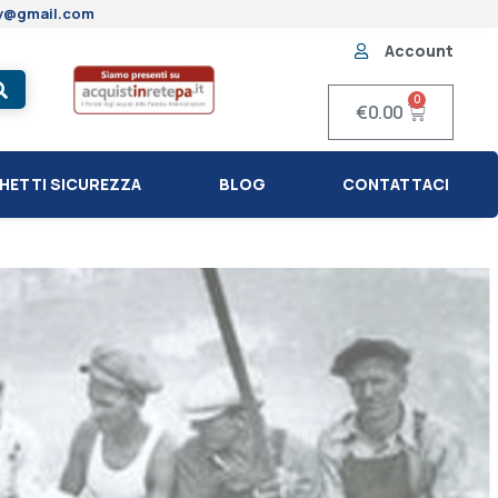
ty@gmail.com
Account
0
€
0.00
HETTI SICUREZZA
BLOG
CONTATTACI