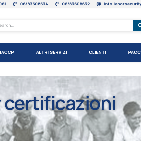
061
06/83608634
06/83608632
info.laborsecuri
HACCP
ALTRI SERVIZI
CLIENTI
PACC
certificazioni