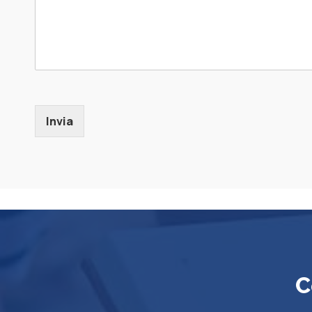
Invia
C