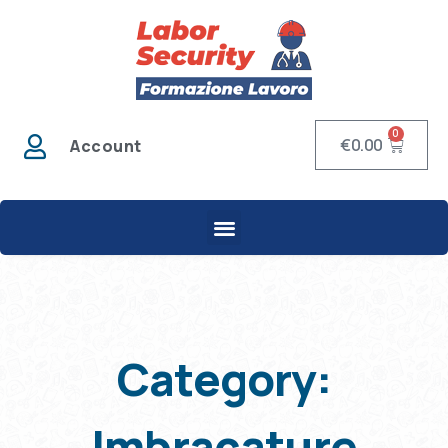
0
€
0.00
Account
Category:
Imbracature