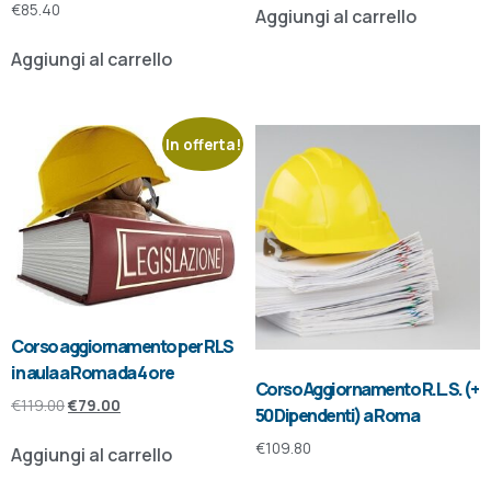
€
85.40
Aggiungi al carrello
Aggiungi al carrello
In offerta!
Corso aggiornamento per RLS
in aula a Roma da 4 ore
Corso Aggiornamento R.L.S. (+
€
119.00
€
79.00
50 Dipendenti) a Roma
€
109.80
Aggiungi al carrello