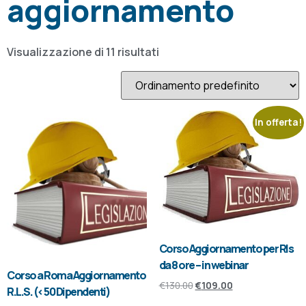
aggiornamento
Visualizzazione di 11 risultati
In offerta!
Corso Aggiornamento per Rls
da 8 ore – in webinar
Corso a Roma Aggiornamento
€
130.00
€
109.00
R.L.S. (< 50 Dipendenti)