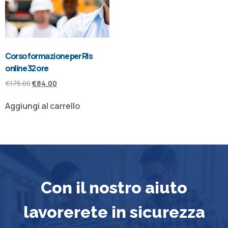
Corso formazione per Rls
online 32 ore
€
175.00
€
84.00
Aggiungi al carrello
Con il nostro aiuto
lavorerete in sicurezza