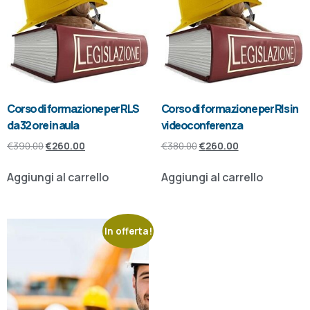
Corso di formazione per RLS
Corso di formazione per Rls in
da 32 ore in aula
videoconferenza
€
390.00
€
260.00
€
380.00
€
260.00
Aggiungi al carrello
Aggiungi al carrello
In offerta!