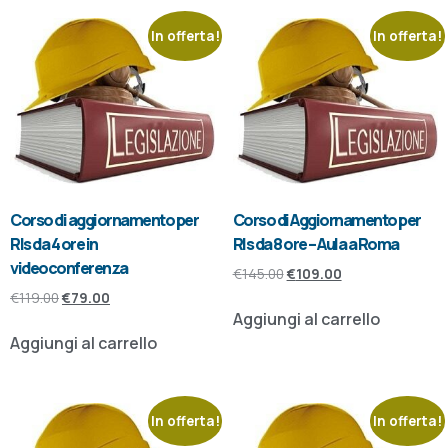
In offerta!
In offerta!
Corso di aggiornamento per
Corso di Aggiornamento per
Rls da 4 ore in
Rls da 8 ore – Aula a Roma
videoconferenza
€
145.00
€
109.00
€
119.00
€
79.00
Aggiungi al carrello
Aggiungi al carrello
In offerta!
In offerta!