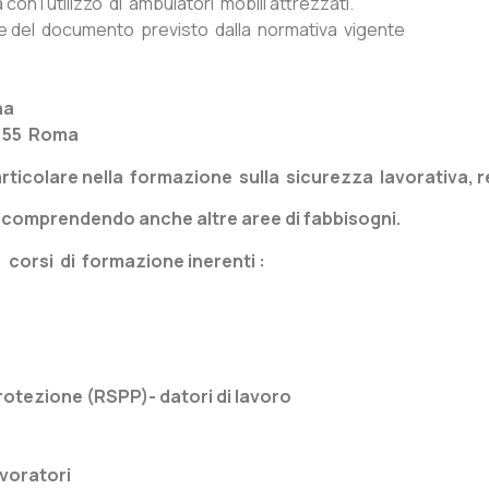
on l’utilizzo di ambulatori mobili attrezzati.
 del documento previsto dalla normativa vigente
na
0155 Roma
ticolare nella formazione sulla sicurezza lavorativa, r
ion comprendendo anche altre aree di fabbisogni.
 corsi di formazione inerenti :
otezione (RSPP)- datori di lavoro
voratori