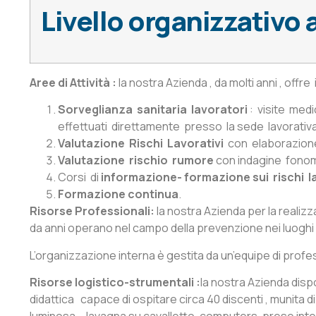
Livello organizzativo 
Aree di Attività :
la nostra Azienda , da molti anni , offre
Sorveglianza sanitaria lavoratori
: visite medi
effettuati direttamente presso la sede lavorativa c
Valutazione Rischi Lavorativi
con elaborazione
Valutazione rischio rumore
con indagine fonome
Corsi di
informazione- formazione sui rischi la
Formazione continua
.
Risorse Professionali:
la nostra Azienda per la realizz
da anni operano nel campo della prevenzione nei luoghi 
L’organizzazione interna è gestita da un’equipe di prof
Risorse logistico-strumentali :
la nostra Azienda dispo
didattica capace di ospitare circa 40 discenti , munita 
luminosa – lavagna su cavalletto, computers, prese interne