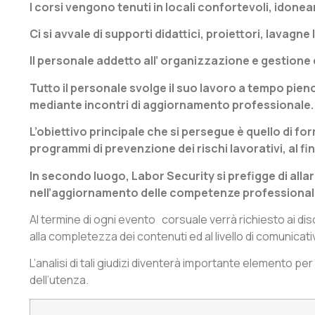
I corsi vengono tenuti in locali confortevoli, idone
Ci si avvale di supporti didattici, proiettori, lava
Il personale addetto all’ organizzazione e gestion
Tutto il personale svolge il suo lavoro a tempo pie
mediante incontri di aggiornamento professionale.
L’obiettivo principale che si persegue è quello di fo
programmi di prevenzione dei rischi lavorativi, al fine
In secondo luogo, Labor Security si prefigge di alla
nell’aggiornamento delle competenze professionali 
Al termine di ogni evento corsuale verrà richiesto ai disc
alla completezza dei contenuti ed al livello di comunicativi
L’analisi di tali giudizi diventerà importante elemento pe
dell’utenza.