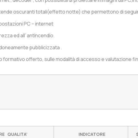
i tende oscuranti totali(effetto notte) che permettono di seguir
postazioni PC – internet
urezza ed all’ antincendio.
 idoneamente pubblicizzata .
 formativo offerto, sulle modalità di accesso e valutazione final
E QUALITA’
INDICATORE