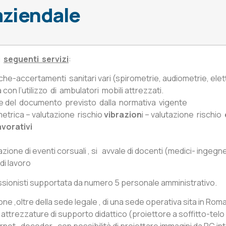
aziendale
 i
seguenti servizi
:
che-accertamenti sanitari vari (spirometrie, audiometrie, ele
on l’utilizzo di ambulatori mobili attrezzati.
 del documento previsto dalla normativa vigente
trica – valutazione rischio
vibrazion
i – valutazione rischio
vorativi
azione di eventi corsuali , si avvale di docenti (medici- ingegn
di lavoro
essionisti supportata da numero 5 personale amministrativo.
ne ,oltre della sede legale , di una sede operativa sita in Roma 
di attrezzature di supporto didattico (proiettore a soffitto-te
t , decoder , con possibilità di proiettare immagini da PC,inter