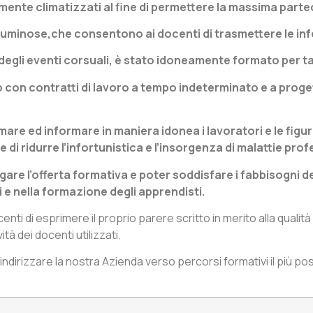
amente climatizzati al fine di permettere la massima parte
gne luminose,che consentono ai docenti di trasmettere le in
e degli eventi corsuali, è stato idoneamente formato per
no con contratti di lavoro a tempo indeterminato e a prog
rmare ed informare in maniera idonea i lavoratori e le fig
 di ridurre l’infortunistica e l’insorgenza di malattie profe
rgare l’offerta formativa e poter soddisfare i fabbisogni 
e nella formazione degli apprendisti.
enti di esprimere il proprio parere scritto in merito alla qualità
tà dei docenti utilizzati.
r indirizzare la nostra Azienda verso percorsi formativi il più p