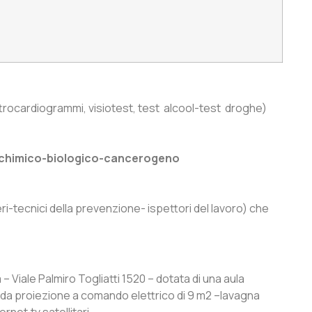
ttrocardiogrammi, visiotest, test alcool-test droghe)
chimico-biologico-cancerogeno
eri-tecnici della prevenzione- ispettori del lavoro) che
– Viale Palmiro Togliatti 1520 – dotata di una aula
lo da proiezione a comando elettrico di 9 m2 –lavagna
net,tv satellitari.