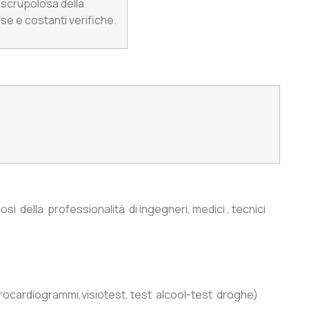
a scrupolosa della
ose e costanti verifiche.
i della professionalità di ingegneri, medici , tecnici
trocardiogrammi,visiotest, test alcool-test droghe)