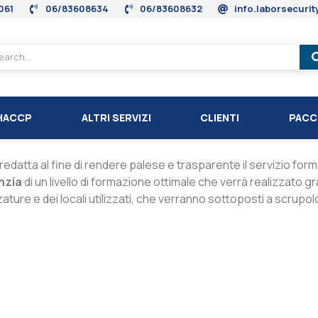
061
06/83608634
06/83608632
info.laborsecuri
HACCP
ALTRI SERVIZI
CLIENTI
PACC
redatta al fine di rendere palese e trasparente il servizio form
nzia
di un livello di formazione ottimale che verrà realizzato g
ature e dei locali utilizzati, che verranno sottoposti a scrupol