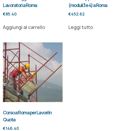
Lavoratori a Roma
(moduli 3 e 4) a Roma
€
85.40
€
452.62
Aggiungi al carrello
Leggi tutto
Corso a Roma per Lavori In
Quota
€
146.40