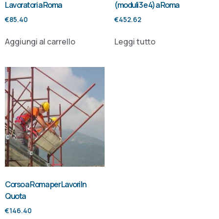
Lavoratori a Roma
(moduli 3 e 4) a Roma
€
85.40
€
452.62
Aggiungi al carrello
Leggi tutto
Corso a Roma per Lavori In
Quota
€
146.40