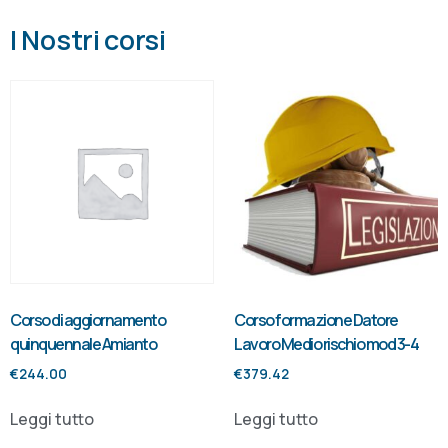
I Nostri corsi
Corso di aggiornamento
Corso formazione Datore
quinquennale Amianto
Lavoro Medio rischio mod 3-4
€
244.00
€
379.42
Leggi tutto
Leggi tutto