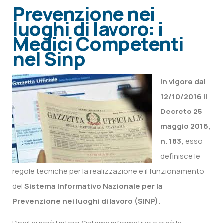
Prevenzione nei
luoghi di lavoro: i
Medici Competenti
nel Sinp
In vigore dal
12/10/2016 il
Decreto 25
maggio 2016,
n. 183
; esso
definisce le
regole tecniche per la realizzazione e il funzionamento
del
Sistema Informativo Nazionale per la
Prevenzione nei luoghi di lavoro (SINP).
L’Inail curerà l’intero Sistema informativo e avrà la