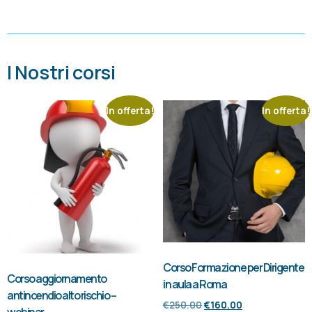
I Nostri corsi
In offerta!
In offerta!
Corso Formazione per Dirigente
Corso aggiornamento
in aula a Roma
antincendio alto rischio –
€
250.00
€
160.00
webinar