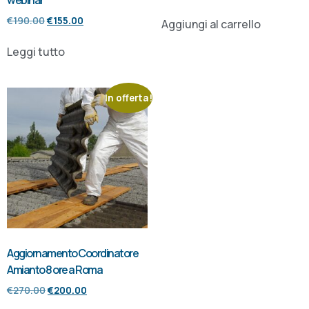
€
190.00
€
155.00
Aggiungi al carrello
Leggi tutto
In offerta!
Aggiornamento Coordinatore
Amianto 8 ore a Roma
€
270.00
€
200.00