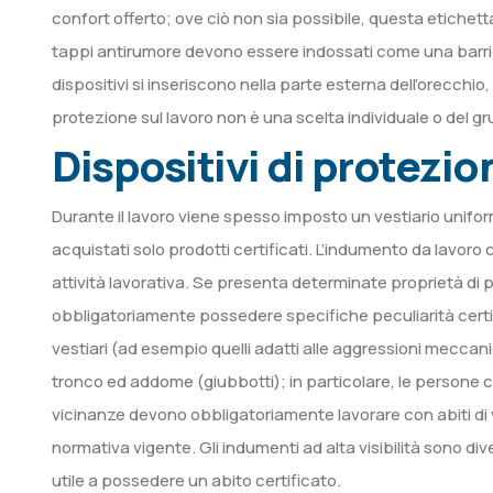
confort offerto; ove ciò non sia possibile, questa etichett
tappi antirumore devono essere indossati come una barriera
dispositivi si inseriscono nella parte esterna dell’orecchio
protezione sul lavoro non è una scelta individuale o del g
Dispositivi di protezio
Durante il lavoro viene spesso imposto un vestiario unifor
acquistati solo prodotti certificati. L’indumento da lavoro
attività lavorativa. Se presenta determinate proprietà di p
obbligatoriamente possedere specifiche peculiarità certifi
vestiari (ad esempio quelli adatti alle aggressioni meccanic
tronco ed addome (giubbotti); in particolare, le persone c
vicinanze devono obbligatoriamente lavorare con abiti di vis
normativa vigente. Gli indumenti ad alta visibilità sono dive
utile a possedere un abito certificato.