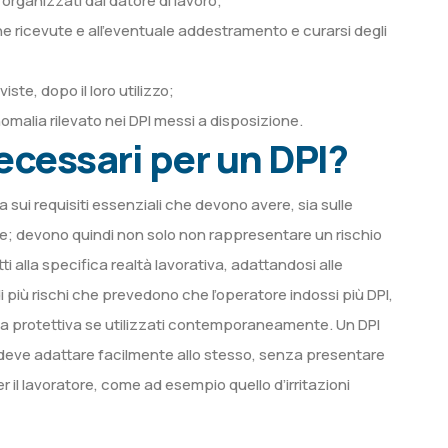
rganizzati dal datore di lavoro;
ne ricevute e all’eventuale addestramento e curarsi degli
ste, dopo il loro utilizzo;
malia rilevato nei DPI messi a disposizione.
necessari per un DPI?
ia sui requisiti essenziali che devono avere, sia sulle
tore; devono quindi non solo non rappresentare un rischio
alla specifica realtà lavorativa, adattandosi alle
 più rischi che prevedono che l’operatore indossi più DPI,
cia protettiva se utilizzati contemporaneamente. Un DPI
si deve adattare facilmente allo stesso, senza presentare
er il lavoratore, come ad esempio quello d’irritazioni