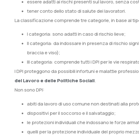
essere adatti ai rischi presenti sul lavoro, senza cost
tener conto dello stato di salute dei lavoratori.
La classificazione comprende tre categorie, in base al tipo
I categoria: sono adatti in caso di rischio lieve;
II categoria: da indossare in presenza di rischio sig
braccia e viso);
III categoria: comprende tutti i DPI per le vie respira
I DPI proteggono da possibili infortuni e malattie professiona
del Lavoro e delle Politiche Sociali
.
Non sono DPI:
abiti da lavoro di uso comune non destinati alla pro
dispositivi per il soccorso e il salvataggio;
le protezioni individuali che indossano le forze armat
quelli per la protezione individuale del proprio mezz