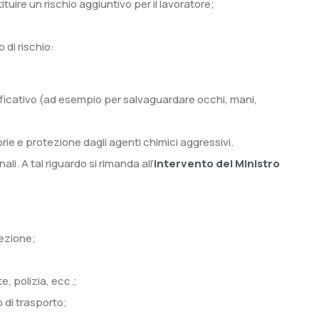
ituire un rischio aggiuntivo per il lavoratore;
 di rischio:
nificativo (ad esempio per salvaguardare occhi, mani,
torie e protezione dagli agenti chimici aggressivi.
li. A tal riguardo si rimanda all’
intervento del Ministro
tezione;
e, polizia, ecc.;
o di trasporto;