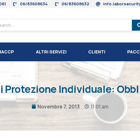
061
06/83608634
06/83608632
info.laborsecuri
HACCP
ALTRI SERVIZI
CLIENTI
PACC
i Protezione Individuale: Obbl
Novembre 7, 2013
11:01 am