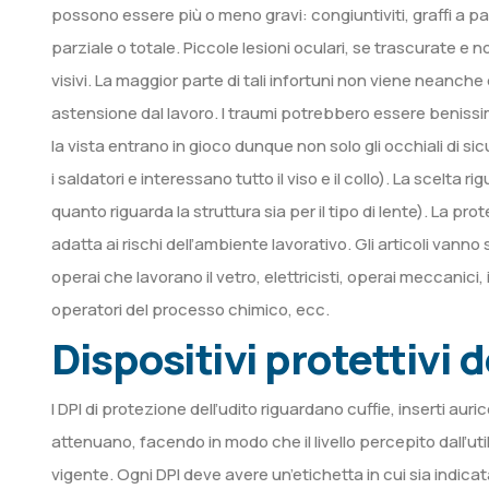
possono essere più o meno gravi: congiuntiviti, graffi a parti
parziale o totale. Piccole lesioni oculari, se trascurate
visivi. La maggior parte di tali infortuni non viene neanc
astensione dal lavoro. I traumi potrebbero essere benissim
la vista entrano in gioco dunque non solo gli occhiali di 
i saldatori e interessano tutto il viso e il collo). La scelta r
quanto riguarda la struttura sia per il tipo di lente). La p
adatta ai rischi dell’ambiente lavorativo. Gli articoli vanno 
operai che lavorano il vetro, elettricisti, operai meccanici, i
operatori del processo chimico, ecc.
Dispositivi protettivi d
I DPI di protezione dell’udito riguardano cuffie, inserti auri
attenuano, facendo in modo che il livello percepito dall’util
vigente. Ogni DPI deve avere un’etichetta in cui sia indicat