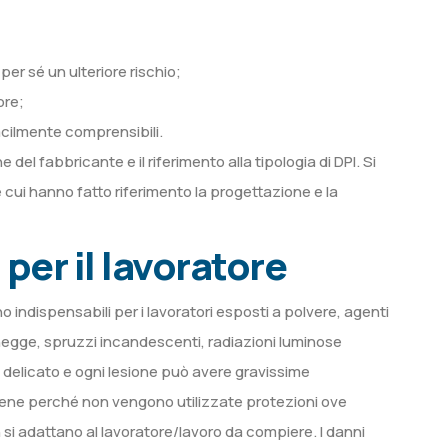
per sé un ulteriore rischio;
ore;
acilmente comprensibili.
del fabbricante e il riferimento alla tipologia di DPI. Si
cui hanno fatto riferimento la progettazione e la
per il lavoratore
ono indispensabili per i lavoratori esposti a polvere, agenti
 schegge, spruzzi incandescenti, radiazioni luminose
o delicato e ogni lesione può avere gravissime
vviene perché non vengono utilizzate protezioni ove
si adattano al lavoratore/lavoro da compiere. I danni