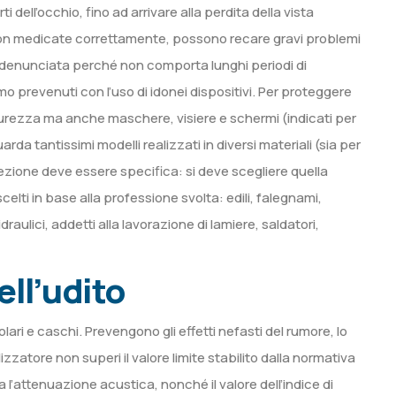
 dell’occhio, fino ad arrivare alla perdita della vista
 e non medicate correttamente, possono recare gravi problemi
he denunciata perché non comporta lunghi periodi di
o prevenuti con l’uso di idonei dispositivi. Per proteggere
sicurezza ma anche maschere, visiere e schermi (indicati per
iguarda tantissimi modelli realizzati in diversi materiali (sia per
rotezione deve essere specifica: si deve scegliere quella
scelti in base alla professione svolta: edili, falegnami,
draulici, addetti alla lavorazione di lamiere, saldatori,
ell’udito
colari e caschi. Prevengono gli effetti nefasti del rumore, lo
izzatore non superi il valore limite stabilito dalla normativa
a l’attenuazione acustica, nonché il valore dell’indice di