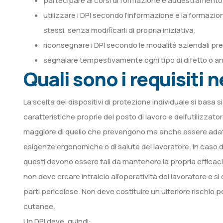
partecipare ai corsi di formazione e addestramento o
utilizzare i DPI secondo l’informazione e la formazio
stessi, senza modificarli di propria iniziativa;
riconsegnare i DPI secondo le modalità aziendali previ
segnalare tempestivamente ogni tipo di difetto o ano
Quali sono i requisiti 
La scelta dei dispositivi di protezione individuale si basa s
caratteristiche proprie del posto di lavoro e dell’utilizza
maggiore di quello che prevengono ma anche essere adatti 
esigenze ergonomiche o di salute del lavoratore. In caso di
questi devono essere tali da mantenere la propria effica
non deve creare intralcio all’operatività del lavoratore e 
parti pericolose. Non deve costituire un ulteriore rischio p
cutanee.
Un DPI deve, quindi: