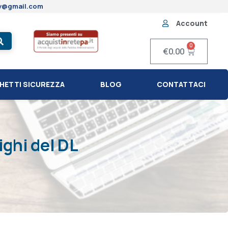
ty@gmail.com
Account
0
€
0.00
HETTI SICUREZZA
BLOG
CONTATTACI
ighi del DL