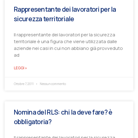
Rappresentante dei lavoratori per la
sicurezza territoriale
Il rappresentante dei lavoratori per la sicurezza
territoriale è una figura che viene utilizzata dalle
aziende nei casi in cui non abbiano già provveduto
ad
LEGGI »
Ottobre 7, 2011
Nessun commento
Nomina del RLS: chi la deve fare? è
obbligatoria?
Il rappresentante dei lavoratori per la sicurezza