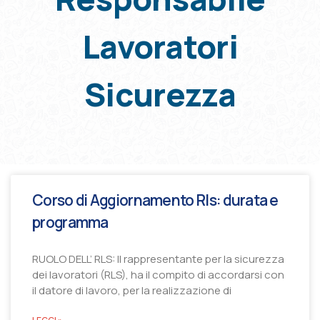
Lavoratori
Sicurezza
Corso di Aggiornamento Rls: durata e
programma
RUOLO DELL’ RLS: Il rappresentante per la sicurezza
dei lavoratori (RLS), ha il compito di accordarsi con
il datore di lavoro, per la realizzazione di